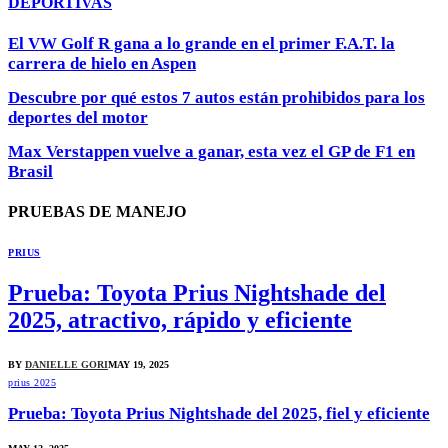
DEPORTIVAS
El VW Golf R gana a lo grande en el primer F.A.T. la
carrera de hielo en Aspen
Descubre por qué estos 7 autos están prohibidos para los
deportes del motor
Max Verstappen vuelve a ganar, esta vez el GP de F1 en
Brasil
PRUEBAS DE MANEJO
PRIUS
Prueba: Toyota Prius Nightshade del
2025, atractivo, rápido y eficiente
BY
DANIELLE GORI
MAY 19, 2025
prius 2025
Prueba: Toyota Prius Nightshade del 2025, fiel y eficiente