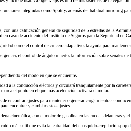
nes y fácil de usar. Google Maps es uno de mis sistemas de navegación f
funciones integradas como Spotify, además del habitual mirroring par
ca, con una calificación general de seguridad de 5 estrellas de la Adm
 en caso de accidente del Instituto de Seguros para la Seguridad en Car
guridad como el control de crucero adaptativo, la ayuda para mantenerse 
rgencia, el control de ángulo muerto, la información sobre señales de t
 dependiendo del modo en que se encuentre.
dad a la conducción eléctrica y circulará tranquilamente por la carreter
al marca el punto en el que más aceleración activará el motor.
 de encontrar ajustes para mantener o generar carga mientras conducen.
 para encontrar y cambiar estos ajustes.
ena cinemática, con el motor de gasolina en las ruedas delanteras y el m
ruido más sutil que evita la teatralidad del chasquido-crepitación-pop d