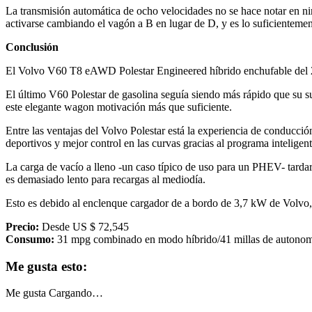
La transmisión automática de ocho velocidades no se hace notar en ni
activarse cambiando el vagón a B en lugar de D, y es lo suficientemen
Conclusión
El Volvo V60 T8 eAWD Polestar Engineered híbrido enchufable del 202
El último V60 Polestar de gasolina seguía siendo más rápido que su sus
este elegante wagon motivación más que suficiente.
Entre las ventajas del Volvo Polestar está la experiencia de conducc
deportivos y mejor control en las curvas gracias al programa inteligen
La carga de vacío a lleno -un caso típico de uso para un PHEV- tardará
es demasiado lento para recargas al mediodía.
Esto es debido al enclenque cargador de a bordo de 3,7 kW de Volvo,
Precio:
Desde US $ 72,545
Consumo:
31 mpg combinado en modo híbrido/41 millas de autonomía
Me gusta esto:
Me gusta
Cargando…