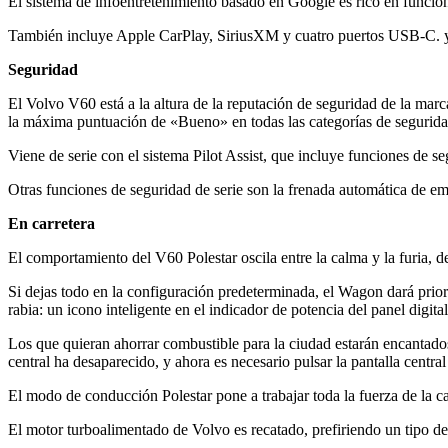
El sistema de infoentretenimiento basado en Google es rico en funcio
También incluye Apple CarPlay, SiriusXM y cuatro puertos USB-C. y 
Seguridad
El Volvo V60 está a la altura de la reputación de seguridad de la mar
la máxima puntuación de «Bueno» en todas las categorías de seguridad
Viene de serie con el sistema Pilot Assist, que incluye funciones de se
Otras funciones de seguridad de serie son la frenada automática de eme
En carretera
El comportamiento del V60 Polestar oscila entre la calma y la furia,
Si dejas todo en la configuración predeterminada, el Wagon dará priori
rabia: un icono inteligente en el indicador de potencia del panel digit
Los que quieran ahorrar combustible para la ciudad estarán encantados
central ha desaparecido, y ahora es necesario pulsar la pantalla central
El modo de conducción Polestar pone a trabajar toda la fuerza de la cad
El motor turboalimentado de Volvo es recatado, prefiriendo un tipo de 