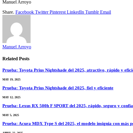
Manuel Arroyo
Share.
Facebook
Twitter
Pinterest
LinkedIn
Tumblr
Email
Manuel Arroyo
Related
Posts
Prueba: Toyota Prius Nightshade del 2025, atractivo, rápido y efici
MAY 19, 2025
Prueba: Toyota Prius Nightshade del 2025, fiel y eficiente
MAY 12, 2025
Prueba: Lexus RX 500h F SPORT del 2025, rápido, seguro y confia
MAY 5, 2025
Prueba: Acura MDX Type S del 2025, el modelo insignia con más p
APRIL 22, 2025