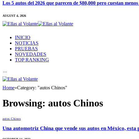
Los 5 autos del 2026 que parecen de $80,000 pero cuestan menos
AUGUST 4, 2026
INICIO
NOTICIAS
PRUEBAS
NOVEDADES
TOP RANKING
Home
»
Category: "autos Chinos"
Browsing:
autos Chinos
autos Chinos
Una automotriz China que vende sus autos en México, esta 