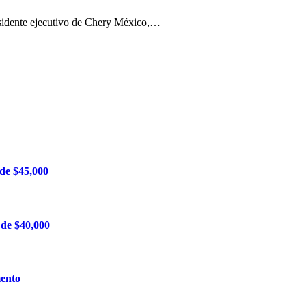
esidente ejecutivo de Chery México,…
 de $45,000
 de $40,000
mento