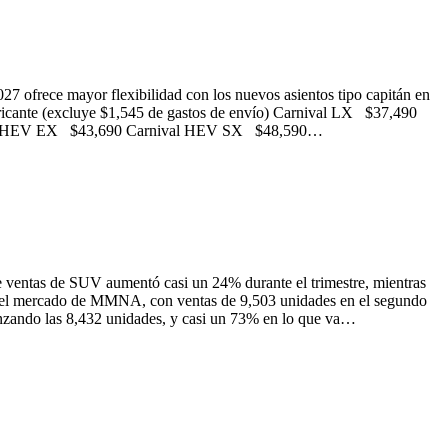
2027 ofrece mayor flexibilidad con los nuevos asientos tipo capitán en
fabricante (excluye $1,545 de gastos de envío) Carnival LX $37,490
ival HEV EX $43,690 Carnival HEV SX $48,590…
 ventas de SUV aumentó casi un 24% durante el trimestre, mientras
ndo el mercado de MMNA, con ventas de 9,503 unidades en el segundo
anzando las 8,432 unidades, y casi un 73% en lo que va…