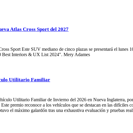
ueva Atlas Cross Sport del 2027
Cross Sport Este SUV mediano de cinco plazas se presentará el lunes 1
 10 Best Interiors & UX List 2024″. Mery Adames
ulo Utilitario Familiar
ículo Utilitario Familiar de Invierno del 2026 en Nueva Inglaterra, 
te premio reconoce a los vehículos que se destacan en las difíciles cond
btuvo el máximo galardón tras una exhaustiva evaluación y pruebas re