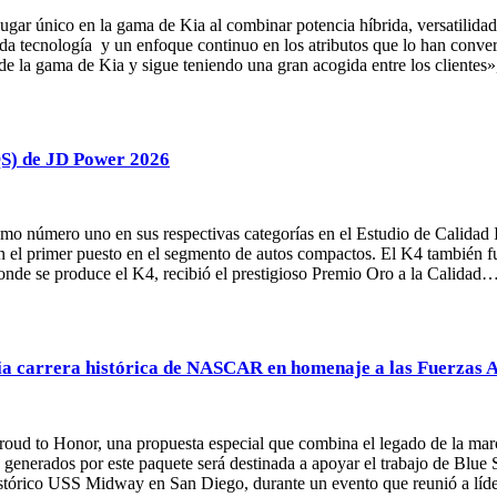
gar único en la gama de Kia al combinar potencia híbrida, versatilidad c
da tecnología y un enfoque continuo en los atributos que lo han conver
e la gama de Kia y sigue teniendo una gran acogida entre los clientes»
IQS) de JD Power 2026
omo número uno en sus respectivas categorías en el Estudio de Calida
 el primer puesto en el segmento de autos compactos. El K4 también fue
onde se produce el K4, recibió el prestigioso Premio Oro a la Calidad
cia carrera histórica de NASCAR en homenaje a las Fuerzas
roud to Honor, una propuesta especial que combina el legado de la mar
generados por este paquete será destinada a apoyar el trabajo de Blue St
l histórico USS Midway en San Diego, durante un evento que reunió a