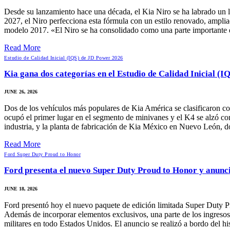
Desde su lanzamiento hace una década, el Kia Niro se ha labrado un lu
2027, el Niro perfecciona esta fórmula con un estilo renovado, amplia
modelo 2017. «El Niro se ha consolidado como una parte importante d
Read More
Estudio de Calidad Inicial (IQS) de JD Power 2026
Kia gana dos categorías en el Estudio de Calidad Inicial (
JUNE 26, 2026
Dos de los vehículos más populares de Kia América se clasificaron c
ocupó el primer lugar en el segmento de minivanes y el K4 se alzó con
industria, y la planta de fabricación de Kia México en Nuevo León, d
Read More
Ford Super Duty Proud to Honor
Ford presenta el nuevo Super Duty Proud to Honor y anun
JUNE 18, 2026
Ford presentó hoy el nuevo paquete de edición limitada Super Duty P
Además de incorporar elementos exclusivos, una parte de los ingresos 
militares en todo Estados Unidos. El anuncio se realizó a bordo de