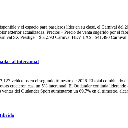
sponible y el espacio para pasajeros líder en su clase, el Carnival del 
olor exterior actualizadas. Precios – Precio de venta sugerido por el 
0 Carnival SX Prestige $51,590 Carnival HEV LXS $41,490 Carn
madas al interanual
127 vehículos en el segundo trimestre de 2026. El total combinado de
 Motors crecieron casi un 5% interanual. El Outlander continúa lidera
as ventas del Outlander Sport aumentaron un 69.7% en el trimestre, alc
Híbrido