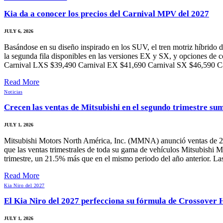
Kia da a conocer los precios del Carnival MPV del 2027
JULY 6, 2026
Basándose en su diseño inspirado en los SUV, el tren motriz híbrido di
la segunda fila disponibles en las versiones EX y SX, y opciones de c
Carnival LXS $39,490 Carnival EX $41,690 Carnival SX $46,59
Read More
Noticias
Crecen las ventas de Mitsubishi en el segundo trimestre su
JULY 1, 2026
Mitsubishi Motors North América, Inc. (MMNA) anunció ventas de 23,
que las ventas trimestrales de toda su gama de vehículos Mitsubishi
trimestre, un 21.5% más que en el mismo periodo del año anterior. L
Read More
Kia Niro del 2027
El Kia Niro del 2027 perfecciona su fórmula de Crossover 
JULY 1, 2026