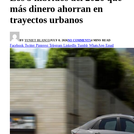
más dinero ahorran en
trayectos urbanos
BY
YUNIET BLANCO
JULY 8, 2026
NO COMMENTS
4 MINS READ
Facebook
Twitter
Pinterest
Telegram
LinkedIn
Tumblr
WhatsApp
Email