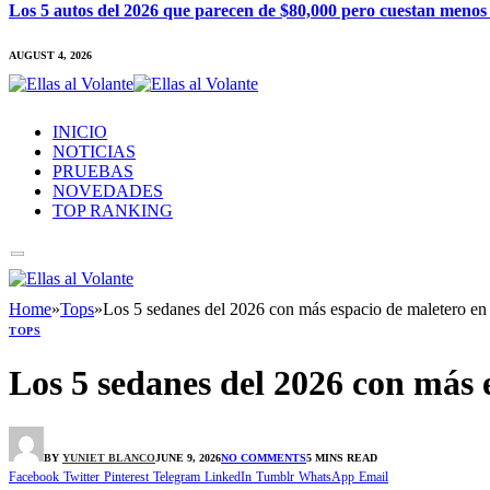
Los 5 autos del 2026 que parecen de $80,000 pero cuestan menos
AUGUST 4, 2026
INICIO
NOTICIAS
PRUEBAS
NOVEDADES
TOP RANKING
Home
»
Tops
»
Los 5 sedanes del 2026 con más espacio de maletero en
TOPS
Los 5 sedanes del 2026 con más 
BY
YUNIET BLANCO
JUNE 9, 2026
NO COMMENTS
5 MINS READ
Facebook
Twitter
Pinterest
Telegram
LinkedIn
Tumblr
WhatsApp
Email