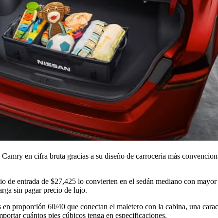
 Camry en cifra bruta gracias a su diseño de carrocería más convenciona
ecio de entrada de $27,425 lo convierten en el sedán mediano con mayo
rga sin pagar precio de lujo.
s en proporción 60/40 que conectan el maletero con la cabina, una caract
portar cuántos pies cúbicos tenga en especificaciones.