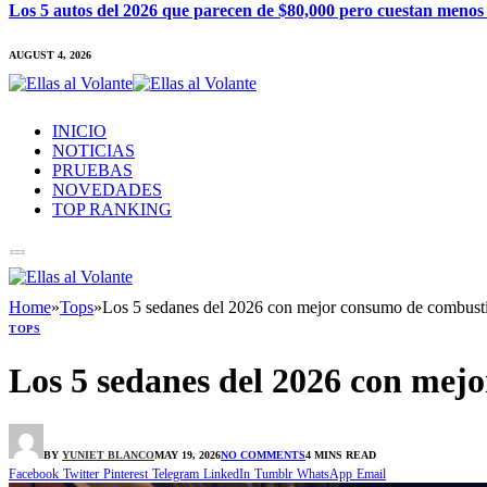
Los 5 autos del 2026 que parecen de $80,000 pero cuestan menos
AUGUST 4, 2026
INICIO
NOTICIAS
PRUEBAS
NOVEDADES
TOP RANKING
Home
»
Tops
»
Los 5 sedanes del 2026 con mejor consumo de combustib
TOPS
Los 5 sedanes del 2026 con mej
BY
YUNIET BLANCO
MAY 19, 2026
NO COMMENTS
4 MINS READ
Facebook
Twitter
Pinterest
Telegram
LinkedIn
Tumblr
WhatsApp
Email