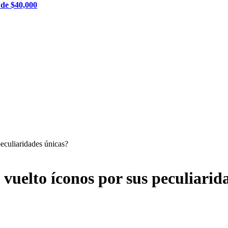
 de $40,000
peculiaridades únicas?
 vuelto íconos por sus peculiarid