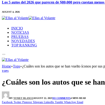
Los 5 autos del 2026 que parecen de $80,000 pero cuestan menos
AUGUST 4, 2026
INICIO
NOTICIAS
PRUEBAS
NOVEDADES
TOP RANKING
Home
»
Tops
»
¿Cuáles son los autos que se han vuelto íconos por sus 
TOPS
¿Cuáles son los autos que se han
BY
YUNIET BLANCO
AUGUST 22, 2025
NO COMMENTS
4 MINS READ
Facebook
Twitter
Pinterest
Telegram
LinkedIn
Tumblr
WhatsApp
Email