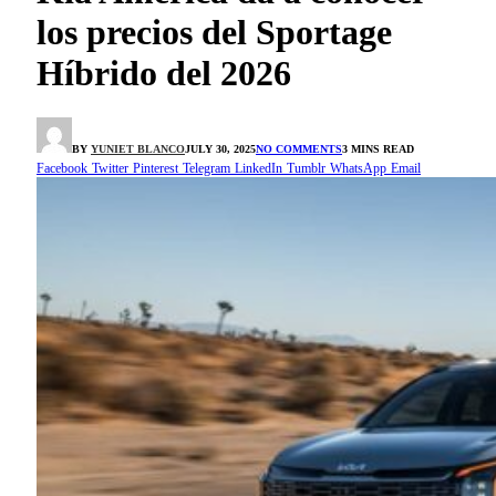
los precios del Sportage
Híbrido del 2026
BY
YUNIET BLANCO
JULY 30, 2025
NO COMMENTS
3 MINS READ
Facebook
Twitter
Pinterest
Telegram
LinkedIn
Tumblr
WhatsApp
Email