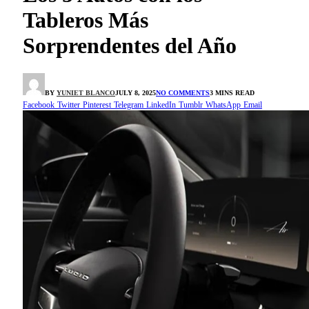
Tableros Más
Sorprendentes del Año
BY
YUNIET BLANCO
JULY 8, 2025
NO COMMENTS
3 MINS READ
Facebook
Twitter
Pinterest
Telegram
LinkedIn
Tumblr
WhatsApp
Email