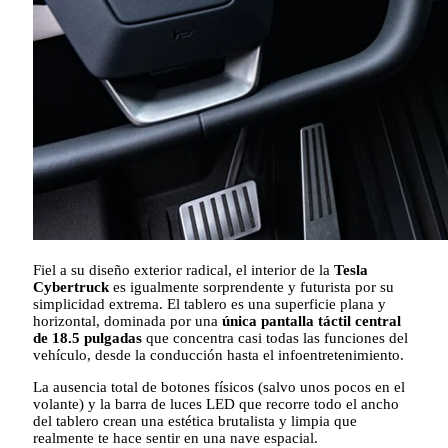
Fiel a su diseño exterior radical, el interior de la
Tesla
Cybertruck
es igualmente sorprendente y futurista por su
simplicidad extrema. El tablero es una superficie plana y
horizontal, dominada por una
única pantalla táctil central
de 18.5 pulgadas
que concentra casi todas las funciones del
vehículo, desde la conducción hasta el infoentretenimiento.
La ausencia total de botones físicos (salvo unos pocos en el
volante) y la barra de luces LED que recorre todo el ancho
del tablero crean una estética brutalista y limpia que
realmente te hace sentir en una nave espacial.