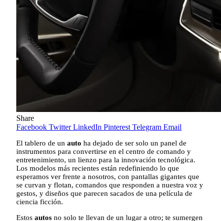
Share
Facebook
Twitter
LinkedIn
Pinterest
Telegram
Email
El tablero de un
auto
ha dejado de ser solo un panel de
instrumentos para convertirse en el centro de comando y
entretenimiento, un lienzo para la innovación tecnológica.
Los modelos más recientes están redefiniendo lo que
esperamos ver frente a nosotros, con pantallas gigantes que
se curvan y flotan, comandos que responden a nuestra voz y
gestos, y diseños que parecen sacados de una película de
ciencia ficción.
Estos
autos
no solo te llevan de un lugar a otro; te sumergen