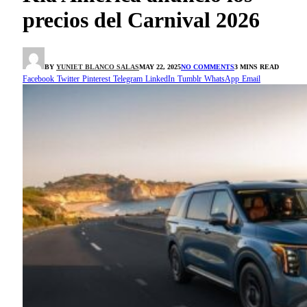
precios del Carnival 2026
BY
YUNIET BLANCO SALAS
MAY 22, 2025
NO COMMENTS
3 MINS READ
Facebook
Twitter
Pinterest
Telegram
LinkedIn
Tumblr
WhatsApp
Email