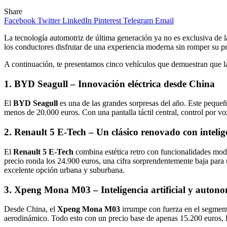
Share
Facebook
Twitter
LinkedIn
Pinterest
Telegram
Email
La tecnología automotriz de última generación ya no es exclusiva de 
los conductores disfrutar de una experiencia moderna sin romper su p
A continuación, te presentamos cinco vehículos que demuestran que la
1.
BYD Seagull – Innovación eléctrica desde China
El
BYD Seagull
es una de las grandes sorpresas del año. Este pequeño
menos de 20.000 euros. Con una pantalla táctil central, control por v
2.
Renault 5 E-Tech – Un clásico renovado con inteli
El
Renault 5 E-Tech
combina estética retro con funcionalidades mode
precio ronda los 24.900 euros, una cifra sorprendentemente baja par
excelente opción urbana y suburbana.
3.
Xpeng Mona M03 – Inteligencia artificial y autono
Desde China, el
Xpeng Mona M03
irrumpe con fuerza en el segment
aerodinámico. Todo esto con un precio base de apenas 15.200 euros, l