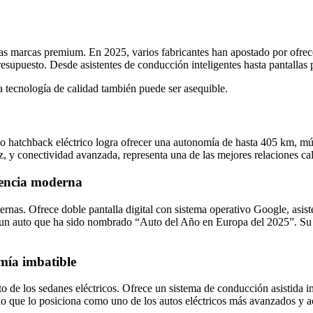
las marcas premium. En 2025, varios fabricantes han apostado por ofrec
resupuesto. Desde asistentes de conducción inteligentes hasta pantalla
 tecnología de calidad también puede ser asequible.
 hatchback eléctrico logra ofrecer una autonomía de hasta 405 km, múlti
oz, y conectividad avanzada, representa una de las mejores relaciones ca
gencia moderna
rnas. Ofrece doble pantalla digital con sistema operativo Google, asis
a un auto que ha sido nombrado “Auto del Año en Europa del 2025”. Su 
mía imbatible
o de los sedanes eléctricos. Ofrece un sistema de conducción asistida
o que lo posiciona como uno de los autos eléctricos más avanzados y a