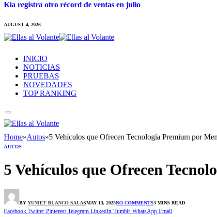
Kia registra otro récord de ventas en julio
AUGUST 4, 2026
INICIO
NOTICIAS
PRUEBAS
NOVEDADES
TOP RANKING
Home
»
Autos
»
5 Vehículos que Ofrecen Tecnología Premium por Men
AUTOS
5 Vehículos que Ofrecen Tecnol
BY
YUNIET BLANCO SALAS
MAY 13, 2025
NO COMMENTS
3 MINS READ
Facebook
Twitter
Pinterest
Telegram
LinkedIn
Tumblr
WhatsApp
Email