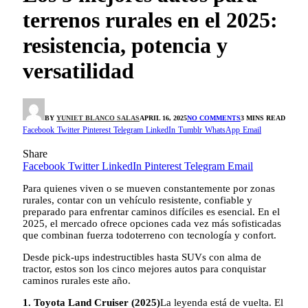
terrenos rurales en el 2025:
resistencia, potencia y
versatilidad
BY
YUNIET BLANCO SALAS
APRIL 16, 2025
NO COMMENTS
3 MINS READ
Facebook
Twitter
Pinterest
Telegram
LinkedIn
Tumblr
WhatsApp
Email
Share
Facebook
Twitter
LinkedIn
Pinterest
Telegram
Email
Para quienes viven o se mueven constantemente por zonas
rurales, contar con un vehículo resistente, confiable y
preparado para enfrentar caminos difíciles es esencial. En el
2025, el mercado ofrece opciones cada vez más sofisticadas
que combinan fuerza todoterreno con tecnología y confort.
Desde pick-ups indestructibles hasta SUVs con alma de
tractor, estos son los cinco mejores autos para conquistar
caminos rurales este año.
1. Toyota Land Cruiser (2025)
La leyenda está de vuelta. El