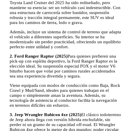
Toyota Land Cruiser del 2025 ha sido rediseñado, pero
mantiene su esencia: ser un vehículo casi indestructible. Con
una estructura de carrocería sobre bastidor, suspensión
robusta y tracción integral permanente, este SUV es ideal
para los caminos de tierra, lodo o grava.
Además, incluye un sistema de control de terreno que adapta
el vehículo a diferentes superficies. Su interior se ha
modernizado sin perder practicidad, ofreciendo un equilibrio
perfecto entre utilidad y confort.
2. Ford Ranger Raptor (2025)
Para quienes prefieren una
pick-up con espíritu deportivo, la Ford Ranger Raptor es la
elección ideal. Su suspensión especial FOX y el motor V6
biturbo hacen que volar por caminos rurales accidentados
sea una experiencia divertida y segura.
Viene equipada con modos de conducción como Baja, Rock
Crawl y Mud/Sand, ideales para quienes trabajan en el
campo o simplemente aman la aventura. Además, su
tecnología de asistencia al conductor facilita la navegación
en terrenos difíciles sin esfuerzo.
3. Jeep Wrangler Rubicon 4xe (2025)
El clásico todoterreno
de Jeep ahora llega con versión híbrida enchufable, sin
perder ni un gramo de su capacidad off-road. El Wrangler
Rubicon 4xe ofrece lo mejor de dos mundos: poder circular