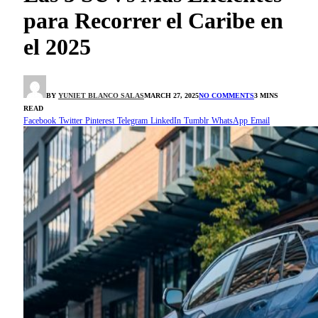
para Recorrer el Caribe en
el 2025
BY
YUNIET BLANCO SALAS
MARCH 27, 2025
NO COMMENTS
3 MINS
READ
Facebook
Twitter
Pinterest
Telegram
LinkedIn
Tumblr
WhatsApp
Email