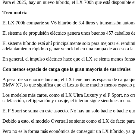
Para el 2025, hay un nuevo híbrido, el LX 700h que está disponible en 
Tren motriz
El LX 700h comparte su V6 biturbo de 3.4 litros y transmisión automát
El sistema de propulsión eléctrico genera unos buenos 457 caballos de 
El sistema híbrido está ahí principalmente solo para mejorar el rendi
adelantamiento rápido o ganar velocidad en una rampa de acceso a la 
En general, el impulso eléctrico hace que el LX se sienta menos forz
Con menos espacio de carga que la gran mayoría de sus rivales
A pesar de su enorme tamaño, el LX tiene menos espacio de carga que 
BMW X7, lo que significa que el Lexus tiene mucho menos espacio par
Los modelos más caros, como el LX Ultra Luxury y el F Sport, no creo
calefacción, refrigeración y masaje, el interior sigue siendo estrecho.
El F Sport se suma en este aspecto. No hay un solo bache o bache que 
Debido a esto, el modelo Overtrail se siente como el LX de facto pa
Pero no es la forma más económica de conseguir un LX híbrido, ya qu