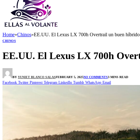
Home
»
Chinos
»
EE.UU. El Lexus LX 700h Overtrail un buen híbrid
CHINOS
EE.UU. El Lexus LX 700h Overt
BY
YUNIET BLANCO SALAS
FEBRUARY 5, 2025
NO COMMENTS
3 MINS READ
Facebook
Twitter
Pinterest
Telegram
LinkedIn
Tumblr
WhatsApp
Email