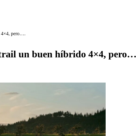
o 4×4, pero….
rail un buen híbrido 4×4, pero…