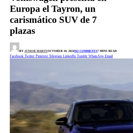
Europa el Tayron, un
carismático SUV de 7
plazas
BY
JUNIOR MARTE
OCTOBER 10, 2024
NO COMMENTS
7 MINS READ
Facebook
Twitter
Pinterest
Telegram
LinkedIn
Tumblr
WhatsApp
Email