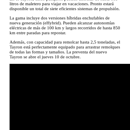
litros de maletero para viajar en vacaciones. Pronto estará
disponible un total de siete eficientes sistemas de propulsión.
La gama incluye dos versiones híbridas enchufables de
nueva generación (eHybrid). Pueden alcanzar autonomías
eléctricas de más de 100 km y largos recorridos de hasta 850
km entre paradas para repostar.
Además, con capacidad para remolcar hasta 2,5 toneladas, el
Tayron está perfectamente equipado para arrastrar remolques
de todas las formas y tamaños. La preventa del nuevo
Tayron se abre el jueves 10 de octubre.