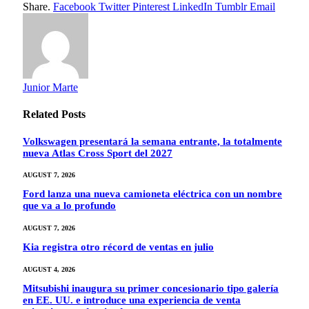
Share.
Facebook
Twitter
Pinterest
LinkedIn
Tumblr
Email
Junior Marte
Related
Posts
Volkswagen presentará la semana entrante, la totalmente
nueva Atlas Cross Sport del 2027
AUGUST 7, 2026
Ford lanza una nueva camioneta eléctrica con un nombre
que va a lo profundo
AUGUST 7, 2026
Kia registra otro récord de ventas en julio
AUGUST 4, 2026
Mitsubishi inaugura su primer concesionario tipo galería
en EE. UU. e introduce una experiencia de venta