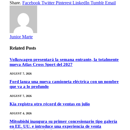
Share.
Facebook
Twitter
Pinterest
LinkedIn
Tumblr
Email
Junior Marte
Related
Posts
Volkswagen presentará la semana entrante, la totalmente
nueva Atlas Cross Sport del 2027
AUGUST 7, 2026
Ford lanza una nueva camioneta eléctrica con un nombre
que va a lo profundo
AUGUST 7, 2026
Kia registra otro récord de ventas en julio
AUGUST 4, 2026
Mitsubishi inaugura su primer concesionario tipo galería
en EE. UU. e introduce una experiencia de venta