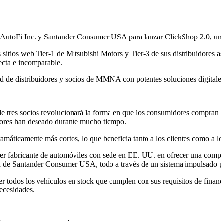
utoFi Inc. y Santander Consumer USA para lanzar ClickShop 2.0, una so
itios web Tier-1 de Mitsubishi Motors y Tier-3 de sus distribuidores a
ecta e incomparable.
 red de distribuidores y socios de MMNA con potentes soluciones digit
s de tres socios revolucionará la forma en que los consumidores compran
dores han deseado durante mucho tiempo.
máticamente más cortos, lo que beneficia tanto a los clientes como a lo
mer fabricante de automóviles con sede en EE. UU. en ofrecer una compr
ión de Santander Consumer USA, todo a través de un sistema impulsado 
er todos los vehículos en stock que cumplen con sus requisitos de fina
ecesidades.