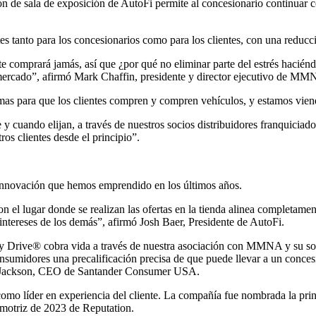
ión de sala de exposición de AutoFi permite al concesionario continuar 
es tanto para los concesionarios como para los clientes, con una reduc
e comprará jamás, así que ¿por qué no eliminar parte del estrés hacién
 mercado”, afirmó Mark Chaffin, presidente y director ejecutivo de MM
s para que los clientes compren y compren vehículos, y estamos viend
 y cuando elijan, a través de nuestros socios distribuidores franquici
ros clientes desde el principio”.
 innovación que hemos emprendido en los últimos años.
 el lugar donde se realizan las ofertas en la tienda alinea completamente
ntereses de los demás”, afirmó Josh Baer, Presidente de AutoFi.
by Drive® cobra vida a través de nuestra asociación con MMNA y su s
nsumidores una precalificación precisa de que puede llevar a un conces
ce Jackson, CEO de Santander Consumer USA.
o líder en experiencia del cliente. La compañía fue nombrada la princi
motriz de 2023 de Reputation.