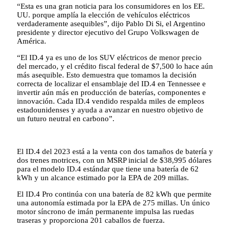
“Esta es una gran noticia para los consumidores en los EE.
UU. porque amplía la elección de vehículos eléctricos
verdaderamente asequibles”, dijo Pablo Di Si, el Argentino
presidente y director ejecutivo del Grupo Volkswagen de
América.
“El ID.4 ya es uno de los SUV eléctricos de menor precio
del mercado, y el crédito fiscal federal de $7,500 lo hace aún
más asequible. Esto demuestra que tomamos la decisión
correcta de localizar el ensamblaje del ID.4 en Tennessee e
invertir aún más en producción de baterías, componentes e
innovación. Cada ID.4 vendido respalda miles de empleos
estadounidenses y ayuda a avanzar en nuestro objetivo de
un futuro neutral en carbono”.
El ID.4 del 2023 está a la venta con dos tamaños de batería y
dos trenes motrices, con un MSRP inicial de $38,995 dólares
para el modelo ID.4 estándar que tiene una batería de 62
kWh y un alcance estimado por la EPA de 209 millas.
El ID.4 Pro continúa con una batería de 82 kWh que permite
una autonomía estimada por la EPA de 275 millas. Un único
motor síncrono de imán permanente impulsa las ruedas
traseras y proporciona 201 caballos de fuerza.