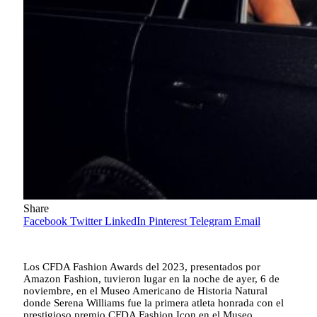
Share
Facebook
Twitter
LinkedIn
Pinterest
Telegram
Email
Los CFDA Fashion Awards del 2023, presentados por
Amazon Fashion, tuvieron lugar en la noche de ayer, 6 de
noviembre, en el Museo Americano de Historia Natural
donde Serena Williams fue la primera atleta honrada con el
prestigioso premio CFDA Fashion Icon en el Museo