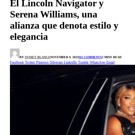
El Lincoln Navigator y
Serena Williams, una
alianza que denota estilo y
elegancia
BY
YUNIET BLANCO
NOVEMBER 9, 2023
NO COMMENTS
2 MINS READ
Facebook
Twitter
Pinterest
Telegram
LinkedIn
Tumblr
WhatsApp
Email