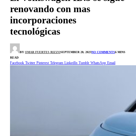
renovando con mas
incorporaciones
tecnológicas
BY
OMAR FUERTES RIZZO
SEPTEMBER 28, 2023
NO COMMENTS
6 MINS
READ
Facebook
Twitter
Pinterest
Telegram
LinkedIn
Tumblr
WhatsApp
Email